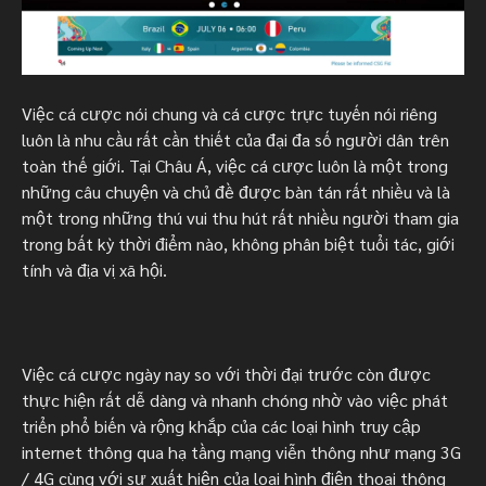
Việc cá cược nói chung và cá cược trực tuyến nói riêng
luôn là nhu cầu rất cần thiết của đại đa số người dân trên
toàn thế giới. Tại Châu Á, việc cá cược luôn là một trong
những câu chuyện và chủ đề được bàn tán rất nhiều và là
một trong những thú vui thu hút rất nhiều người tham gia
trong bất kỳ thời điểm nào, không phân biệt tuổi tác, giới
tính và địa vị xã hội.
Việc cá cược ngày nay so với thời đại trước còn được
thực hiện rất dễ dàng và nhanh chóng nhờ vào việc phát
triển phổ biến và rộng khắp của các loại hình truy cập
internet thông qua hạ tầng mạng viễn thông như mạng 3G
/ 4G cùng với sự xuất hiện của loại hình điện thoại thông