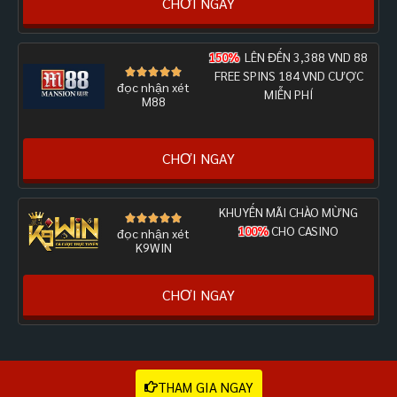
CHƠI NGAY
LÊN ĐẾN 3,388 VND 88
150%





FREE SPINS 184 VND CƯỢC
đọc nhận xét
MIỄN PHÍ
M88
CHƠI NGAY
KHUYẾN MÃI CHÀO MỪNG





CHO CASINO
100%
đọc nhận xét
K9WIN
CHƠI NGAY
THAM GIA NGAY