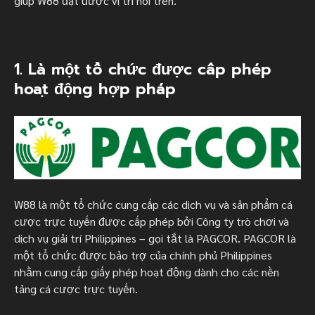
giúp W88 đạt được vị trí nói trên.
1. Là một tổ chức được cấp phép
hoạt động hợp pháp
W88 là một tổ chức cung cấp các dịch vụ và sản phẩm cá
cược trực tuyến được cấp phép bởi Công ty trò chơi và
dịch vụ giải trí Philippines – gọi tắt là PAGCOR. PAGCOR là
một tổ chức được bảo trợ của chính phủ Philippines
nhằm cung cấp giấy phép hoạt động dành cho các nền
tảng cá cược trực tuyến.