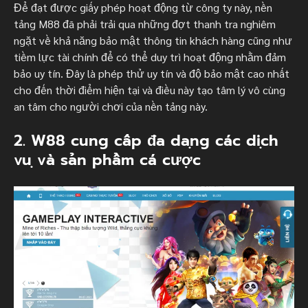
Để đạt được giấy phép hoạt động từ công ty này, nền
tảng M88 đã phải trải qua những đợt thanh tra nghiêm
ngặt về khả năng bảo mật thông tin khách hàng cũng như
tiềm lực tài chính để có thể duy trì hoạt động nhằm đảm
bảo uy tín. Đây là phép thử uy tín và độ bảo mật cao nhất
cho đến thời điểm hiện tại và điều này tạo tâm lý vô cùng
an tâm cho người chơi của nền tảng này.
2. W88 cung cấp đa dạng các dịch
vụ và sản phẩm cá cược