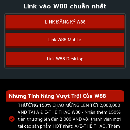
Link vào W88 chuẩn nhất
LINK ĐĂNG KÝ W88
Link W88 Mobile
Link W88 Desktop
Những Tính Năng Vượt Trội Của W88
THƯỞNG 150% CHÀO MỪNG LÊN TỚI 2,000,000
VND TẠI A & E-THỂ THAO W88 - Nhận thêm 150%
tiền thưởng lên đến 2,000 VND với thành viên mới
tại các sản phẩm HOT nhất: A/E-THỂ THAO. Thêm