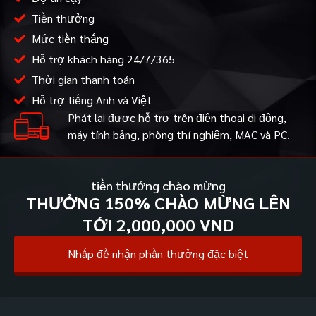
Tiền thưởng
Mức tiền thắng
Hỗ trợ khách hàng 24/7/365
Thời gian thanh toán
Hỗ trợ tiếng Anh và Việt
Phát lại được hỗ trợ trên điện thoại di động,
máy tính bảng, phòng thí nghiệm, MAC và PC.
tiền thưởng chào mừng
THƯỞNG 150% CHÀO MỪNG LÊN
TỚI 2,000,000 VND
Nhấp để nhận phần thưởng đặc biệt