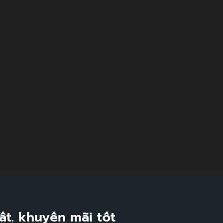
ất. khuyến mãi tốt