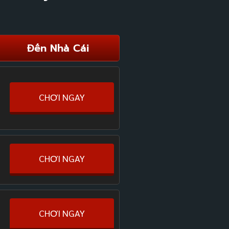
Đến Nhà Cái
CHƠI NGAY
CHƠI NGAY
CHƠI NGAY