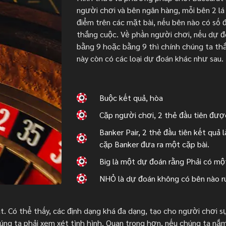
người chơi và bên ngân hàng, mỗi bên 2 lá 
điểm trên các mặt bài, nếu bên nào có số 
thắng cuộc. Về phần người chơi, nếu dự 
bằng 9 hoặc bằng 9 thì chính chúng ta th
này còn có các loại dự đoán khác như sau.
Buộc kết quả, hòa
Cặp người chơi, 2 thẻ đầu tiên đượ
Banker Pair, 2 thẻ đầu tiên kết quả
cặp Banker đưa ra một cặp bài.
Big là một dự đoán rằng Phải có mộ
NHỎ là dự đoán không có bên nào rú
. Có thể thấy, các định dạng khá đa dạng, tạo cho người chơi s
chúng ta phải xem xét tình hình. Quan trọng hơn, nếu chúng ta n