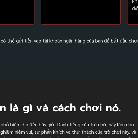
kh
đi
 có thể gửi tiền vào tài khoản ngân hàng của bạn để bắt đầu chơi
n là gì và cách chơi nó.
 phổ biến cho đến bây giờ. Danh tiếng của trò chơi này làm cho
ghiệm niềm vui, sự phấn khích và thử thách của trò chơi này. và