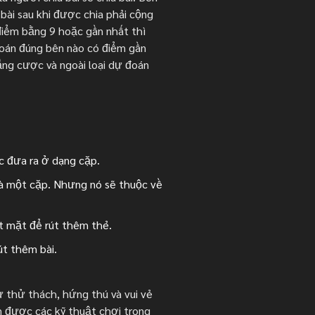
bài sau khi được chia phải cộng
điểm bằng 9 hoặc gần nhất thì
đoán đúng bên nào có điểm gần
ắng cược và ngoài loại dự đoán
c đưa ra ở dạng cặp.
 là một cặp. Nhưng nó sẽ thuộc về
t mặt để rút thêm thẻ.
t thêm bài.
ự thử thách, hứng thú và vui vẻ
ắm được các kỹ thuật chơi trong