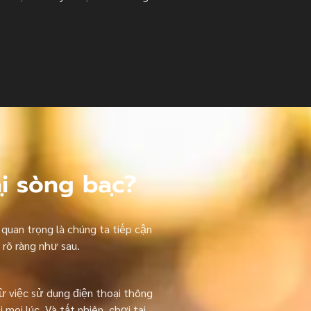
ại sòng bạc?
 quan trọng là chúng ta tiếp cận
 rõ ràng như sau.
ừ việc sử dụng điện thoại thông
 mọi lúc. Và tất nhiên, chơi tại