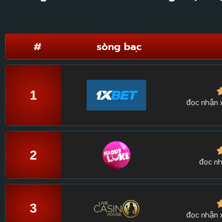
#
sòng bạc
1
đọc nhận 
2
đọc nh
3
đọc nhận 