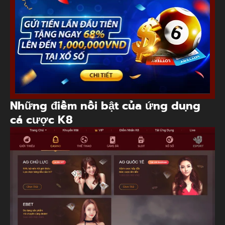
Những điểm nổi bật của ứng dụng
cá cược K8