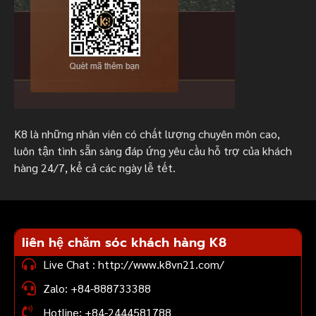
K8 là những nhân viên có chất lượng chuyên môn cao,
luôn tận tình sẵn sàng đáp ứng yêu cầu hỗ trợ của khách
hàng 24/7, kể cả các ngày lễ tết.
liên hệ chăm sóc khách hàng K8
Live Chat : http://www.k8vn21.com/
Zalo: +84-888733388
Hotline: +84-2444581788