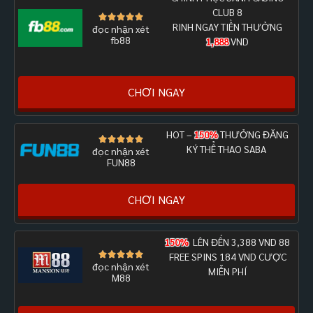
CLUB 8





RINH NGAY TIỀN THƯỞNG
đọc nhận xét
fb88
VND
1,888
CHƠI NGAY
HOT –
THƯỞNG ĐĂNG
150%





KÝ THỂ THAO SABA
đọc nhận xét
FUN88
CHƠI NGAY
LÊN ĐẾN 3,388 VND 88
150%





FREE SPINS 184 VND CƯỢC
đọc nhận xét
MIỄN PHÍ
M88