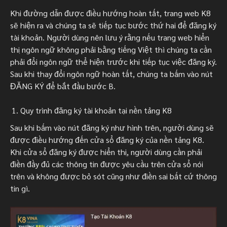
Khi đường dẫn được điều hướng hoàn tất, trang web K8
sẽ hiện ra và chúng ta sẽ tiếp tục bước thứ hai để đăng ký
tài khoản. Người dùng nên lưu ý rằng nếu trang web hiển
thị ngôn ngữ không phải bằng tiếng Việt thì chúng ta cần
phải đổi ngôn ngữ thể hiện trước khi tiếp tục việc đăng ký.
Sau khi thay đổi ngôn ngữ hoàn tất, chúng ta bấm vào nút
ĐĂNG KÝ để bắt đầu bước B.
Quy trình đăng ký tài khoản tại nền tảng K8
Sau khi bấm vào nút đăng ký như hình trên, người dùng sẽ
được điều hướng đến cửa sổ đăng ký của nền tảng K8.
Khi cửa sổ đăng ký được hiển thị, người dùng cần phải
điền đầy đủ các thông tin được yêu cầu trên cửa sổ nói
trên và không được bỏ sót cũng như điền sai bất cứ thông
tin gì.