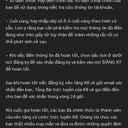
– Số điện thoại: Hãy điền chính xác số điện thoại chính của
bạn để sử dụng trong việc tra cứu thông tin tài khoản.
– Cuối cùng, hãy nhập dãy số ở ô cuối cùng theo hình có
sẵn. Lưu ý rằng bạn cần phải kiểm tra mọi thông tin đã điền
đúng như trên giấy tờ tùy thân để tránh những rắc rối có
thể phát sinh về sau.
– Khi việc điền thông tin đã hoàn tất, chọn dấu tick ở dưới
nút đăng ký để xác nhận đăng ký và bấm vào nút ĐĂNG KÝ
để hoàn tất.
Sau khi hoàn tất việc đăng ký, nền tảng K8 sẽ gửi email xác
nhận đến bạn. Tổng đài trực tuyến của K8 sẽ gọi điện đến
cho bạn đế xác nhận trong vòng 24 giờ.
Khi cuộc gọi hoàn tất, các bạn đã chính thức là thành viên
của nền tảng cá cược trực tuyến K8. Chúng tôi chúc các
bạn thật nhiều may mắn và đưa ra được những quyết định