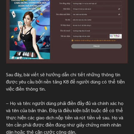
Sau đây, bài viết sẽ hướng dẫn chi tiết những thông tin
được yêu cầu bởi nền tảng K8 để người dùng có thể tiện
việc điền thông tin.
– Họ và tên: người dùng phải điền đầy đủ và chính xác họ
và tên của bản thân. Đây là điều kiện bắt buộc để có thể
thực hiện các giao dịch nộp tiền và rút tiền về sau. Họ và
tên cần phải được điền đúng như giấy chứng minh nhân
dân hoặc thẻ căn cước công dân.