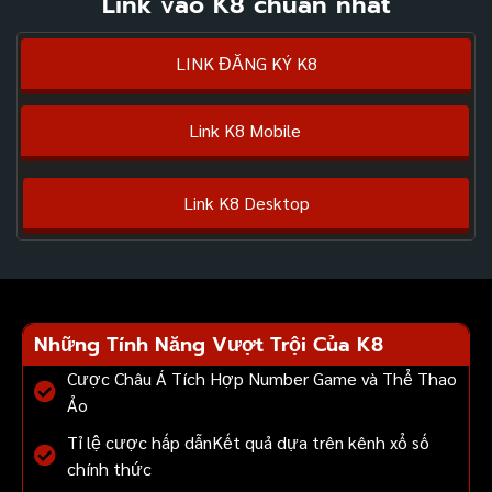
Link vào K8 chuẩn nhất
LINK ĐĂNG KÝ K8
Link K8 Mobile
Link K8 Desktop
Những Tính Năng Vượt Trội Của K8
Cược Châu Á Tích Hợp Number Game và Thể Thao
Ảo
Tỉ lệ cược hấp dẫnKết quả dựa trên kênh xổ số
chính thức