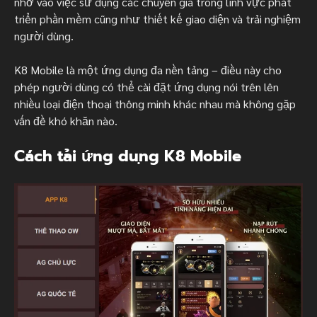
nhờ vào việc sử dụng các chuyên gia trong lĩnh vực phát
triển phần mềm cũng như thiết kế giao diện và trải nghiệm
người dùng.
K8 Mobile là một ứng dụng đa nền tảng – điều này cho
phép người dùng có thể cài đặt ứng dụng nói trên lên
nhiều loại điện thoại thông minh khác nhau mà không gặp
vấn đề khó khăn nào.
Cách tải ứng dụng K8 Mobile