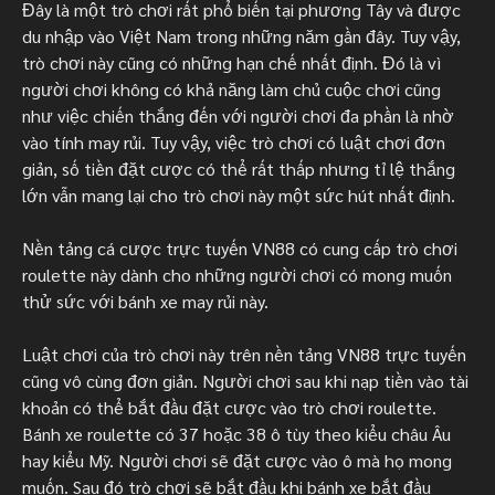
Đây là một trò chơi rất phổ biến tại phương Tây và được
du nhập vào Việt Nam trong những năm gần đây. Tuy vậy,
trò chơi này cũng có những hạn chế nhất định. Đó là vì
người chơi không có khả năng làm chủ cuộc chơi cũng
như việc chiến thắng đến với người chơi đa phần là nhờ
vào tính may rủi. Tuy vậy, việc trò chơi có luật chơi đơn
giản, số tiền đặt cược có thể rất thấp nhưng tỉ lệ thắng
lớn vẫn mang lại cho trò chơi này một sức hút nhất định.
Nền tảng cá cược trực tuyến VN88 có cung cấp trò chơi
roulette này dành cho những người chơi có mong muốn
thử sức với bánh xe may rủi này.
Luật chơi của trò chơi này trên nền tảng VN88 trực tuyến
cũng vô cùng đơn giản. Người chơi sau khi nạp tiền vào tài
khoản có thể bắt đầu đặt cược vào trò chơi roulette.
Bánh xe roulette có 37 hoặc 38 ô tùy theo kiểu châu Âu
hay kiểu Mỹ. Người chơi sẽ đặt cược vào ô mà họ mong
muốn. Sau đó trò chơi sẽ bắt đầu khi bánh xe bắt đầu