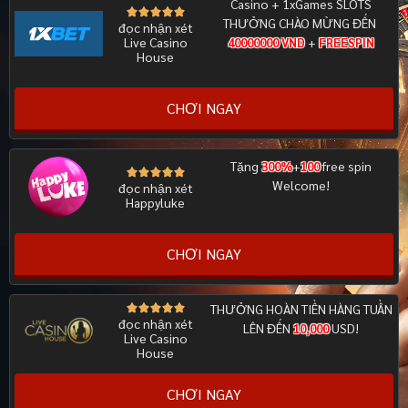
Casino + 1xGames SLOTS





THƯỞNG CHÀO MỪNG ĐẾN
đọc nhận xét
+
Live Casino
40000000 VND
FREESPIN
House
CHƠI NGAY
Tặng
+
free spin
300%
100





Welcome!
đọc nhận xét
Happyluke
CHƠI NGAY
THƯỞNG HOÀN TIỀN HÀNG TUẦN





đọc nhận xét
LÊN ĐẾN
USD!
10,000
Live Casino
House
CHƠI NGAY