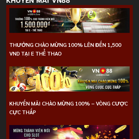
KHUYẾN MÃI VN88
THƯỞNG CHÀO MỪNG 100% LÊN ĐẾN 1,500
VND TẠI E THỂ THAO
KHUYẾN MÃI CHÀO MỪNG 100% – VÒNG CƯỢC
CỰC THẤP