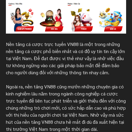
Nền tảng cá cược trực tuyến VN88 là một trong những
nền tảng cá cược phổ biến nhất và có độ uy tín tin cậy lớn
tại Việt Nam. Để đạt được vị thế như vậy là nhờ việc đầu
tư không ngừng vào các giải pháp bảo mật để đảm bảo
cho người dùng đối với những thông tin nhạy cảm.
Ngoài ra, nền tảng VN88 cũng mướn những chuyên gia có
kinh nghiệm lâu năm trong ngành công nghiệp cá cược
trực tuyến để liên tục phát triển và giới thiệu đến với công
chúng những trò chơi mới, có sức hấp dẫn cao và phù hợp
với thị hiếu của người chơi tại Việt Nam. Nhờ vậy mà sức
hút của nền tảng VN88 chưa hề mất đi dù đã xuất hiện tại
thị trường Việt Nam trong một thời gian dài.