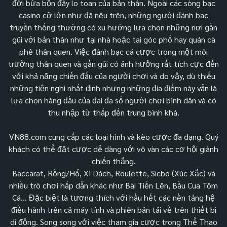
đời bừa bộn đầy lo toan của bản thân. Ngoài các sòng bạc
casino cỡ lớn như đã nêu trên, những người đánh bạc
truyền thống thường có xu hướng lựa chọn những nơi gần
gũi với bản thân như tại nhà hoặc tại góc phố hay quán cà
phê thân quen. Việc đánh bạc cá cược trong một môi
trường thân quen và gần gũi có ảnh hưởng rất tích cực đến
với khả năng chiến đấu của người chơi và do vậy, dù thiếu
những tiện nghi nhất định nhưng những địa điểm này vẫn là
lựa chọn hàng đầu của đại đa số người chơi bình dân và có
thu nhập từ thấp đến trung bình khá.
VN88.com cung cấp các loại hình và kèo cược đa dạng. Quý
khách có thể đặt cược dễ dàng với vô vàn các cơ hội giành
chiến thắng.
Baccarat, Rồng/Hổ, Xì Dách, Roulette, Sicbo (Xúc Xắc) và
nhiều trò chơi hấp dẫn khác như Bài Tiến Lên, Bầu Cua Tôm
Cá… Đặc biệt là tương thích với hầu hết các nền tảng hệ
điều hành trên cả máy tính và phiên bản tải về trên thiết bị
di động. Song song với việc tham gia cược trong Thể Thao