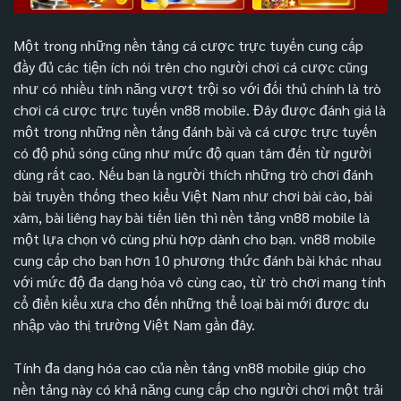
Một trong những nền tảng cá cược trực tuyến cung cấp
đầy đủ các tiện ích nói trên cho người chơi cá cược cũng
như có nhiều tính năng vượt trội so với đối thủ chính là trò
chơi cá cược trực tuyến vn88 mobile. Đây được đánh giá là
một trong những nền tảng đánh bài và cá cược trực tuyến
có độ phủ sóng cũng như mức độ quan tâm đến từ người
dùng rất cao. Nếu bạn là người thích những trò chơi đánh
bài truyền thống theo kiểu Việt Nam như chơi bài cào, bài
xâm, bài liêng hay bài tiến liên thì nền tảng vn88 mobile là
một lựa chọn vô cùng phù hợp dành cho bạn. vn88 mobile
cung cấp cho bạn hơn 10 phương thức đánh bài khác nhau
với mức độ đa dạng hóa vô cùng cao, từ trò chơi mang tính
cổ điển kiểu xưa cho đến những thể loại bài mới được du
nhập vào thị trường Việt Nam gần đây.
Tính đa dạng hóa cao của nền tảng vn88 mobile giúp cho
nền tảng này có khả năng cung cấp cho người chơi một trải