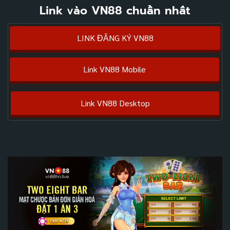
Link vào VN88 chuẩn nhất
LINK ĐĂNG KÝ VN88
Link VN88 Mobile
Link VN88 Desktop