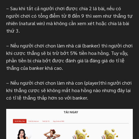
– Sau khi tất cả người chơi được chia 2 lá bài, nếu có
người chơi có tổng điểm từ 8 đến 9 thì xem như thắng tự
nhiên (natural win) mà không cần xem xét hoặc chia lá bài
thứ 3.
– Nếu người chơi chọn làm nhà cái (banker) thì người chơi
khi cược thắng sẽ bị trừ bớt 5% tiền hoa hồng. Tuy vậy,
phần tiền bị chia bớt được đánh giá là đáng giá do tỉ lệ
thắng của banker khá cao.
– Nếu người chơi chọn làm nhà con (player)thì người chơi
khi thắng cược sẽ không mất hoa hồng nào nhưng đây lại
có tỉ lệ thắng thấp hơn so với banker.