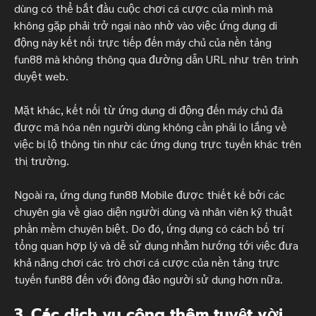
dùng có thể bắt đầu cuộc chơi cá cược của mình mà
không gặp phải trở ngại nào nhờ vào việc ứng dụng di
động này kết nối trực tiếp đến máy chủ của nền tảng
fun88 mà không thông qua đường dẫn URL như trên trình
duyệt web.
Mặt khác, kết nối từ ứng dụng di động đến máy chủ đã
được mã hóa nên người dùng không cần phải lo lắng về
việc bị lộ thông tin như các ứng dụng trực tuyến khác trên
thị trường.
Ngoài ra, ứng dụng fun88 Mobile được thiết kế bởi các
chuyên gia về giao diện người dùng và nhân viên kỹ thuật
phần mềm chuyên biệt. Do đó, ứng dụng có cách bố trí
tổng quan hợp lý và dễ sử dụng nhằm hướng tới việc đưa
khả năng chơi các trò chơi cá cược của nền tảng trực
tuyến fun88 đến với đông đảo người sử dụng hơn nữa.
3. Các dịch vụ công thêm tuyệt vời.