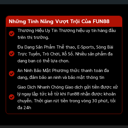
Những Tính Năng Vượt Trội Của FUN88
Thương Hiệu Uy Tín Thương hiệu uy tín hàng đầu
trên thị trường.
Đa Dạng Sản Phẩm Thể thao, E-Sports, Sòng Bài
Trực Tuyến, Trò Chơi, Xổ Số. Nhiều sản phẩm đa
dạng bạn có thể lựa chọn.
An Ninh Bảo Mật Phương thức thanh toán đa
dạng, đảm bảo an ninh và bảo mật thông tin
Giao Dịch Nhanh Chóng Giao dịch gửi tiền được xử
lý ngay lập tức kể từ khi Fun88 nhận được khoản
chuyển. Thời gian rút tiền trong vòng 30 phút, tối
đa 24h