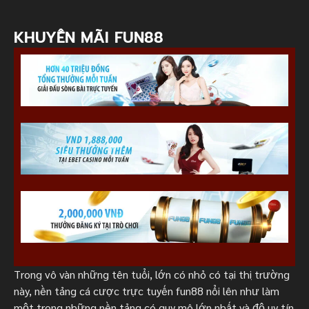
KHUYẾN MÃI FUN88
Trong vô vàn những tên tuổi, lớn có nhỏ có tại thị trường
này, nền tảng cá cược trực tuyến fun88 nổi lên như làm
một trong những nền tảng có quy mô lớn nhất và độ uy tín