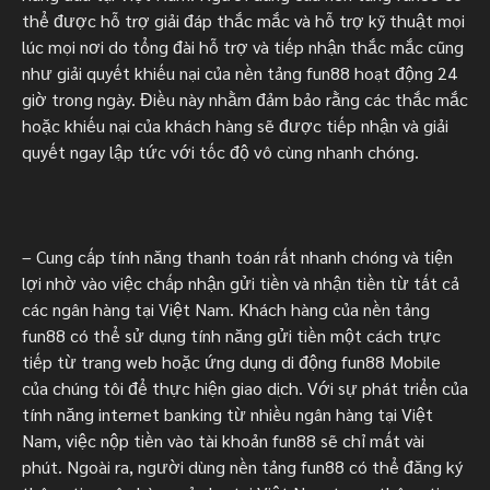
thể được hỗ trợ giải đáp thắc mắc và hỗ trợ kỹ thuật mọi
lúc mọi nơi do tổng đài hỗ trợ và tiếp nhận thắc mắc cũng
như giải quyết khiếu nại của nền tảng fun88 hoạt động 24
giờ trong ngày. Điều này nhằm đảm bảo rằng các thắc mắc
hoặc khiếu nại của khách hàng sẽ được tiếp nhận và giải
quyết ngay lập tức với tốc độ vô cùng nhanh chóng.
– Cung cấp tính năng thanh toán rất nhanh chóng và tiện
lợi nhờ vào việc chấp nhận gửi tiền và nhận tiền từ tất cả
các ngân hàng tại Việt Nam. Khách hàng của nền tảng
fun88 có thể sử dụng tính năng gửi tiền một cách trực
tiếp từ trang web hoặc ứng dụng di động fun88 Mobile
của chúng tôi để thực hiện giao dịch. Với sự phát triển của
tính năng internet banking từ nhiều ngân hàng tại Việt
Nam, việc nộp tiền vào tài khoản fun88 sẽ chỉ mất vài
phút. Ngoài ra, người dùng nền tảng fun88 có thể đăng ký