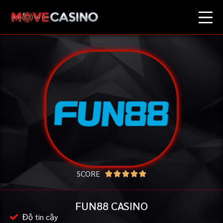
SCORE





FUN88 CASINO
Độ tin cậy