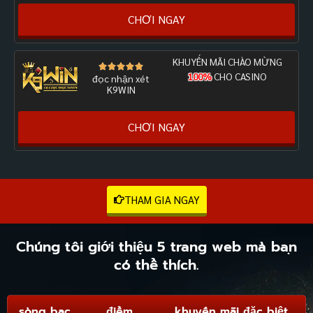
CHƠI NGAY
KHUYẾN MÃI CHÀO MỪNG





CHO CASINO
100%
đọc nhận xét
K9WIN
CHƠI NGAY
THAM GIA NGAY
Chúng tôi giới thiệu 5 trang web mà bạn
có thể thích.
sòng bạc
điểm
khuyến mãi đặc biệt