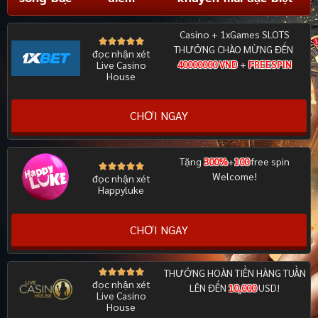
Casino + 1xGames SLOTS





THƯỞNG CHÀO MỪNG ĐẾN
đọc nhận xét
+
Live Casino
40000000 VND
FREESPIN
House
CHƠI NGAY
Tặng
+
free spin
300%
100





Welcome!
đọc nhận xét
Happyluke
CHƠI NGAY
THƯỞNG HOÀN TIỀN HÀNG TUẦN





đọc nhận xét
LÊN ĐẾN
USD!
10,000
Live Casino
House