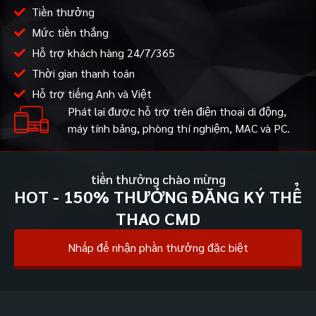
Tiền thưởng
Mức tiền thắng
Hỗ trợ khách hàng 24/7/365
Thời gian thanh toán
Hỗ trợ tiếng Anh và Việt
Phát lại được hỗ trợ trên điện thoại di động,
máy tính bảng, phòng thí nghiệm, MAC và PC.
tiền thưởng chào mừng
HOT - 150% THƯỞNG ĐĂNG KÝ THỂ
THAO CMD
Nhấp để nhận phần thưởng đặc biệt