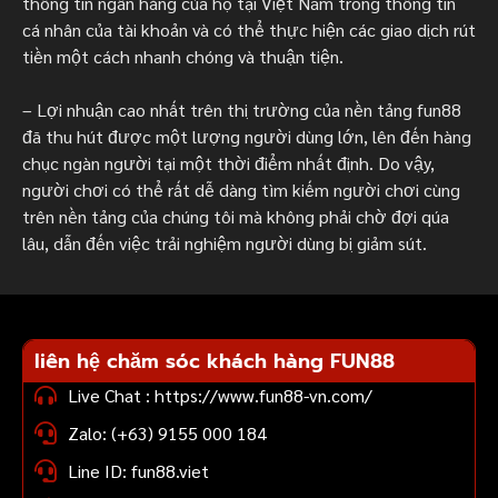
thông tin ngân hàng của họ tại Việt Nam trong thông tin
cá nhân của tài khoản và có thể thực hiện các giao dịch rút
tiền một cách nhanh chóng và thuận tiện.
– Lợi nhuận cao nhất trên thị trường của nền tảng fun88
đã thu hút được một lượng người dùng lớn, lên đến hàng
chục ngàn người tại một thời điểm nhất định. Do vậy,
người chơi có thể rất dễ dàng tìm kiếm người chơi cùng
trên nền tảng của chúng tôi mà không phải chờ đợi qúa
lâu, dẫn đến việc trải nghiệm người dùng bị giảm sút.
liên hệ chăm sóc khách hàng FUN88
Live Chat : https://www.fun88-vn.com/
Zalo: (+63) 9155 000 184
Line ID: fun88.viet